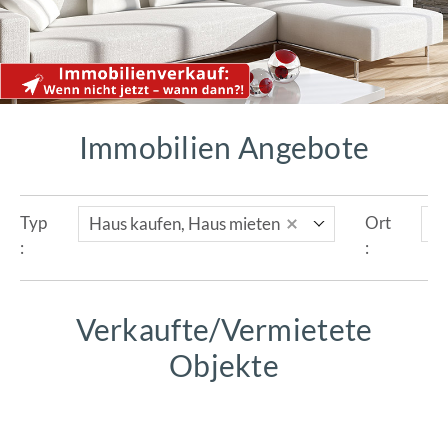
Immobilien Angebote
Haus kaufen, Haus mieten
O
Typ
Ort
:
:
Verkaufte/Vermietete
Objekte