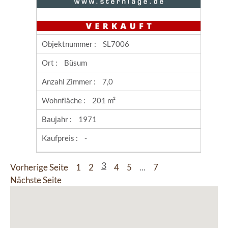
Objektnummer :
SL7006
Ort :
Büsum
Anzahl Zimmer :
7,0
Wohnfläche :
201 m²
Baujahr :
1971
Kaufpreis :
-
Vorherige Seite
1
2
3
4
5
...
7
Nächste Seite