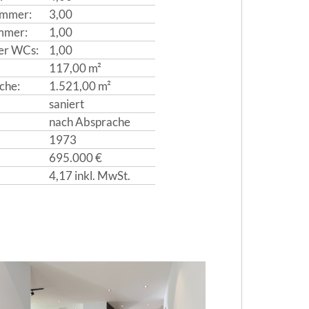
immer:
3,00
mmer:
1,00
er WCs:
1,00
117,00 m²
che:
1.521,00 m²
saniert
nach Absprache
1973
695.000 €
4,17 inkl. MwSt.