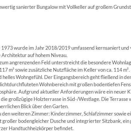
ertig sanierter Bungalow mit Vollkeller auf großem Grunds
r 1973 wurde im Jahr 2018/2019 umfassend kernsaniert und
e Architektur auf hohem Niveau.
 zum angrenzenden Feld unterstreicht die besondere Wohnlage
117 m² sowie zusätzliche Nutzfläche im Keller von ca. 114 m².
 helles Wohngefühl. Der Eingangsbereich geht fließend in de
 lichtdurchfluteten Wohnbereich mit großen bodentiefen Fen
mosphäre. Aufgrund aktueller Anforderungen wäre ein neuer 
die großzügige Holzterrasse in Süd-/Westlage. Die Terrasse
errlichen Blick über den Garten.
zu den weiteren Zimmer: Kinderzimmer, Schlafzimmer sowie 
großer bodengleicher Dusche und integrierter Sitzbank, ein 
zer Handtuchheizkörper befindet.