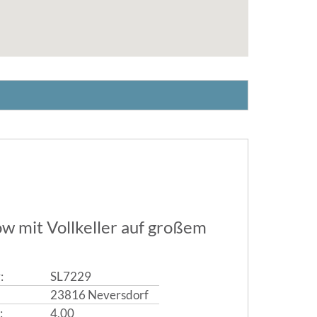
w mit Vollkeller auf großem
:
SL7229
23816 Neversdorf
:
4,00