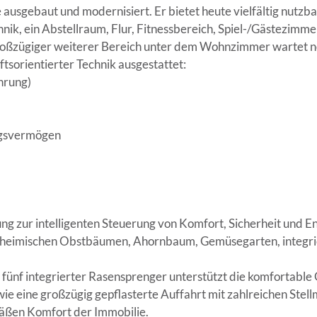
ausgebaut und modernisiert. Er bietet heute vielfältig nutzba
ik, ein Abstellraum, Flur, Fitnessbereich, Spiel-/Gästezimmer
großzügiger weiterer Bereich unter dem Wohnzimmer wartet noc
sorientierter Technik ausgestattet:
hrung)
ngsvermögen
ur intelligenten Steuerung von Komfort, Sicherheit und En
t heimischen Obstbäumen, Ahornbaum, Gemüsegarten, integrie
e fünf integrierter Rasensprenger unterstützt die komfortab
e eine großzügig gepflasterte Auffahrt mit zahlreichen Stell