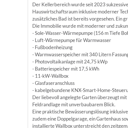
Der Kellerbereich wurde seit 2023 sukzessive 
Hauswirtschaftsraum inklusive moderner Techn
zusätzliches Bad ist bereits vorgesehen. Ein 
Die Immobilie wurde mit moderner und zukunft
- Sole-Wasser-Wärmepumpe (156 m Tiefe Bo
- Luft-Wärmepumpe für Warmwasser
- Fußbodenheizung
- Warmwasserspeicher mit 340 Litern Fassu
- Photovoltaikanlage mit 24,75 kWp
- Batteriespeicher mit 17,5 kWh
- 11-kW-Wallbox
- Glasfaseranschluss
- kabelgebundene KNX-Smart-Home-Steuerung z
Der liebevoll angelegte Garten überzeugt mi
Feldrandlage mit unverbaubarem Blick.
Eine praktische Bewässerungslösung inklusiv
zudem eine Doppelgarage, ein Gartenhaus sowi