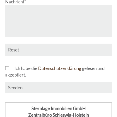
Pflichtfeld
Nachricht
*
Ich habe die
Datenschutzerklärung
gelesen und
akzeptiert.
Senden
Sternlage Immobilien GmbH
Zentralbüro Schleswig-Holstein