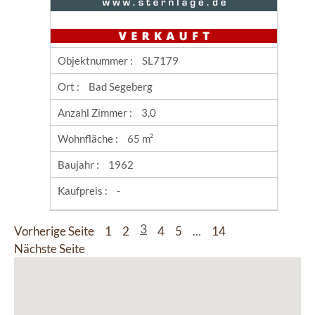
Objektnummer :
SL7179
Ort :
Bad Segeberg
Anzahl Zimmer :
3,0
Wohnfläche :
65 m²
Baujahr :
1962
Kaufpreis :
-
Vorherige Seite
1
2
3
4
5
...
14
Nächste Seite